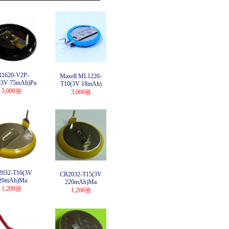
1620-V2P-
Maxell ML1220-
3V 75mAh)Pa
T10(3V 18mAh)
5,000원
3,000원
032-T16(3V
CR2032-T15(3V
20mAh)Ma
220mAh)Ma
1,200원
1,200원