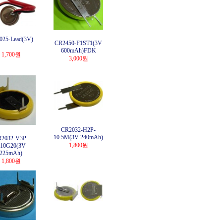
025-Lead(3V)
CR2450-F1ST1(3V
600mAh)FDK
1,700원
3,000원
CR2032-H2P-
10.5M(3V 240mAh)
2032-V3P-
1,800원
10G20(3V
225mAh)
1,800원