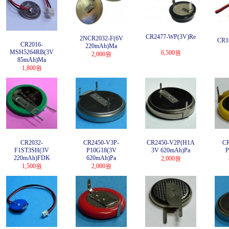
CR2477-WP(3V)Re
2NCR2032-F(6V
CR1
CR2016-
220mAh)Ma
MSH5264RB(3V
6,500원
2,000원
85mAh)Ma
1,800원
CR2032-
CR2450-V3P-
CR2450-V2P(H1A
CR
F1ST3SH(3V
P10G18(3V
3V 620mAh)Pa
P
220mAh)FDK
620mAh)Pa
2,000원
1,500원
2,000원