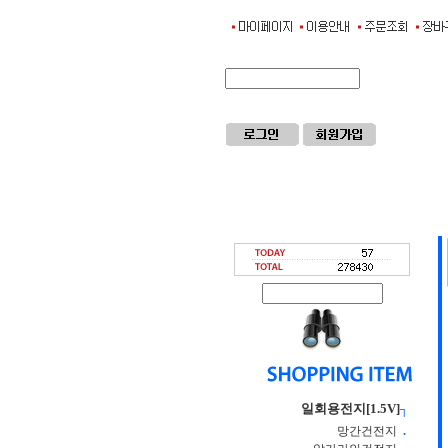
일회용전지[1.5V]
┐
망간건전지
.