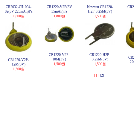
CR2032-C51004-
CR1220-V2P(3V
Newsun CR1220-
CR2
02(3V 225mAh)Pa
35mAh)Pa
H2P-3.25M(3V)
1,800원
1,800원
1,500원
CR1220-V2P-
CR1220-H2P-
CR2
10M(3V)
3.25M(3V)
CR1220-V2P-
2
1,500원
1,500원
12M(3V)
1,500원
[1]
[2]