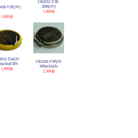
CR2032-V3P-
20M(3V)
450-V3P(3V)
1,000원
1,000원
032-T16(3V
CR2450-V3P(3V
20mAh)CHN
600mAh)To
1,000원
2,500원