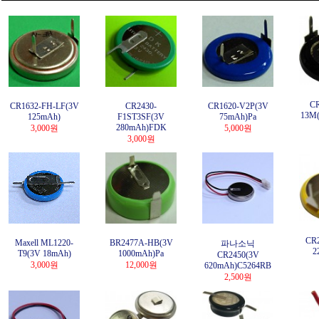
CR
CR1632-FH-LF(3V
CR2430-
CR1620-V2P(3V
13M(
125mAh)
F1ST3SF(3V
75mAh)Pa
280mAh)FDK
3,000원
5,000원
3,000원
CR2
Maxell ML1220-
BR2477A-HB(3V
파나소닉
2
T9(3V 18mAh)
1000mAh)Pa
CR2450(3V
3,000원
12,000원
620mAh)C5264RB
2,500원