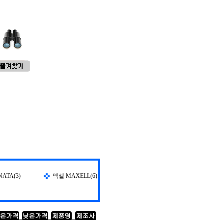
ATA(3)
맥셀 MAXELL(6)