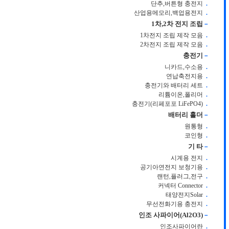
단추,버튼형 충전지
.
산업용메모리,백업용전지
.
1차,2차 전지 조립
－
1차전지 조립 제작 모음
.
2차전지 조립 제작 모음
.
충전기
－
니카드,수소용
.
연납축전지용
.
충전기와 배터리 세트
.
리튬이온,폴리머
.
충전기(리페포포 LiFePO4)
.
배터리 홀더
－
원통형
.
코인형
.
기 타
－
시계용 전지
.
공기아연전지 보청기용
.
랜턴,플러그,전구
.
커넥터 Connector
.
태양전지Solar
.
무선전화기용 충전지
.
인조 사파이어(Al2O3)
－
인조사파이어란
.