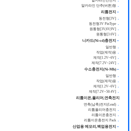
알카라인건전지
.
알카라인 단추(버튼)형
.
리튬전지
－
동전형[3V]
.
동전형3V PinType
.
원통형[3V,6V,9V]
.
원통형[3.6V]
.
니카드(Ni-cd)충전지
－
일반형
.
작업(제작)용
.
제작[1.2V~6V]
.
제작[7.2V~24V]
.
수소충전지(Ni-Mh)
－
일반형
.
작업(제작)용
.
제작[1.2V~6V]
.
제작[7.2V~50.4V]
.
리튬이온,폴리머,연축전지
연축(납축)전지(Lead)
.
리튬폴리머충전지
.
리튬이온충전지
.
리튬이온충전지 Pack
.
산업용 메모리,백업용전지
－