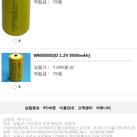
적립금 :
70원
0
WN5000D(D 1.2V 5000mAh)
상품가 :
7,000원
(0)
적립금 :
70원
0
상점정보
PC버젼
이용안내
고객센터
커뮤니티
상호명 : 에너시스
대표 : 양일규 | 개인정보 보호 책임자 : 양일규
사업자등록번호 :113-18-56431 | 통신판매업신고번호 : 제 2011-서울구로-0471호
전화 : TEL:02-6679-2999,FAX:02-6679-2998 | 팩스 : 02-6679-2998
주소 : 서울시 구로구 구로본동 1258번지 중앙유통단지 다동 3218호