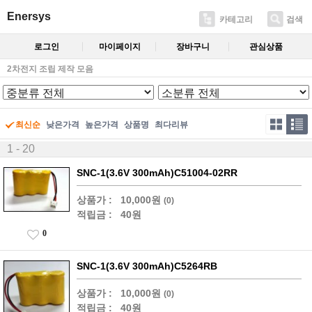
Enersys
카테고리
검색
로그인
마이페이지
장바구니
관심상품
2차전지 조립 제작 모음
최신순
낮은가격
높은가격
상품명
최다리뷰
1 - 20
SNC-1(3.6V 300mAh)C51004-02RR
상품가 :
10,000원
(0)
적립금 :
40원
0
SNC-1(3.6V 300mAh)C5264RB
상품가 :
10,000원
(0)
적립금 :
40원