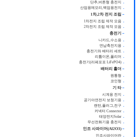
단추,버튼형 충전지
.
산업용메모리,백업용전지
.
1차,2차 전지 조립
－
1차전지 조립 제작 모음
.
2차전지 조립 제작 모음
.
충전기
－
니카드,수소용
.
연납축전지용
.
충전기와 배터리 세트
.
리튬이온,폴리머
.
충전기(리페포포 LiFePO4)
.
배터리 홀더
－
원통형
.
코인형
.
기 타
－
시계용 전지
.
공기아연전지 보청기용
.
랜턴,플러그,전구
.
커넥터 Connector
.
태양전지Solar
.
무선전화기용 충전지
.
인조 사파이어(Al2O3)
－
인조사파이어란
.