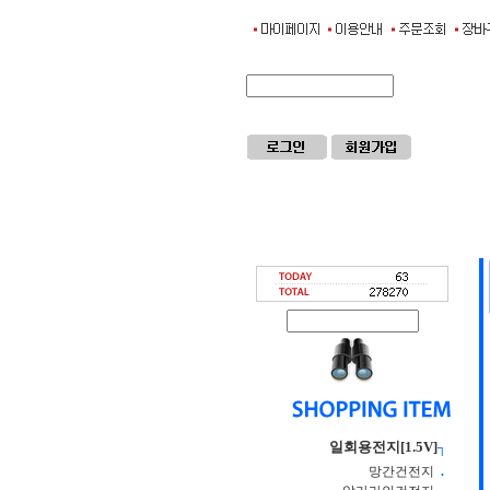
일회용전지[1.5V]
┐
망간건전지
.