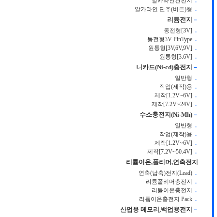
알카라인건전지
.
알카라인 단추(버튼)형
.
리튬전지
－
동전형[3V]
.
동전형3V PinType
.
원통형[3V,6V,9V]
.
원통형[3.6V]
.
니카드(Ni-cd)충전지
－
일반형
.
작업(제작)용
.
제작[1.2V~6V]
.
제작[7.2V~24V]
.
수소충전지(Ni-Mh)
－
일반형
.
작업(제작)용
.
제작[1.2V~6V]
.
제작[7.2V~50.4V]
.
리튬이온,폴리머,연축전지
연축(납축)전지(Lead)
.
리튬폴리머충전지
.
리튬이온충전지
.
리튬이온충전지 Pack
.
산업용 메모리,백업용전지
－