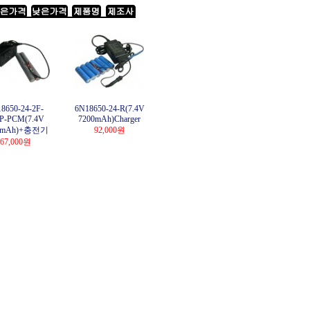
8650-24-2F-
6N18650-24-R(7.4V
P-PCM(7.4V
7200mAh)Charger
0mAh)+충전기
92,000원
67,000원